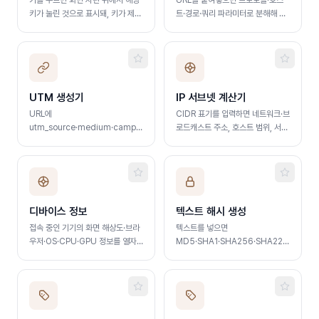
키를 누르면 화면 자판 위에서 해당
URL을 붙여넣으면 프로토콜·호스
키가 눌린 것으로 표시돼, 키가 제대
트·경로·쿼리 파라미터로 분해해 표
로 동작하는지 한눈에 확인합니다.
로 보여줍니다. 인코딩된 파라미터
event.key·code·keyCode 값
값 자동 디코딩
도 함께 표시
UTM 생성기
IP 서브넷 계산기
URL에
CIDR 표기를 입력하면 네트워크·브
utm_source·medium·campaign
로드캐스트 주소, 호스트 범위, 서브
파라미터를 붙여 광고·SNS 캠페인
넷 마스크를 즉시 계산합니다
추적 링크를 만듭니다
디바이스 정보
텍스트 해시 생성
접속 중인 기기의 화면 해상도·브라
텍스트를 넣으면
우저·OS·CPU·GPU 정보를 열자
MD5·SHA1·SHA256·SHA224·SHA51
마자 한눈에 확인하고 클릭 한 번으
해시를 한 번에 만들어 줍니다.
로 복사합니다
Hex·Base64·Binary 출력