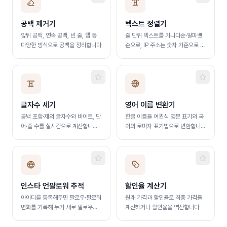
공백 제거기
텍스트 정렬기
앞뒤 공백, 연속 공백, 빈 줄, 탭 등
줄 단위 텍스트를 가나다순·알파벳
다양한 방식으로 공백을 정리합니다
순으로, IP 주소는 숫자 기준으로 정
렬합니다. 중복 줄 제거와 공백 정리
지원
글자수 세기
영어 이름 변환기
공백 포함·제외 글자수와 바이트, 단
한글 이름을 여권식 영문 표기와 국
어·줄 수를 실시간으로 계산합니다.
어의 로마자 표기법으로 변환합니
자소서·리포트 분량 확인에 활용
다. 클릭 한 번으로 복사
인스타 언팔로워 추적
할인율 계산기
아이디를 등록해두면 팔로우·팔로워
원래 가격과 할인율로 최종 가격을
변화를 기록해 누가 새로 팔로우하
계산하거나 할인율을 역산합니다
고 누가 언팔했는지 보여줍니다. 인
증(파란 배지) 계정은 인스타그램이