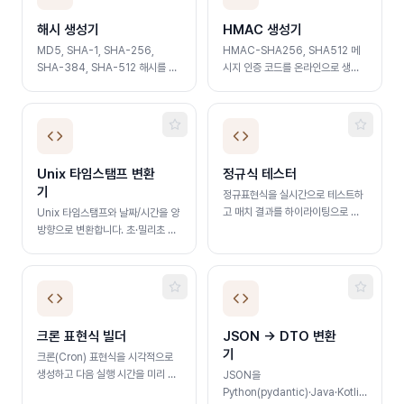
해시 생성기
HMAC 생성기
MD5, SHA-1, SHA-256,
HMAC-SHA256, SHA512 메
SHA-384, SHA-512 해시를 온
시지 인증 코드를 온라인으로 생성
라인으로 생성합니다. 텍스트·파일
합니다. Hex·Base64 출력 지원
지원
Unix 타임스탬프 변환
정규식 테스터
기
정규표현식을 실시간으로 테스트하
고 매치 결과를 하이라이팅으로 확
Unix 타임스탬프와 날짜/시간을 양
인합니다
방향으로 변환합니다. 초·밀리초 자
동 감지
크론 표현식 빌더
JSON → DTO 변환
기
크론(Cron) 표현식을 시각적으로
생성하고 다음 실행 시간을 미리 확
JSON을
인합니다
Python(pydantic)·Java·Kotlin·C#