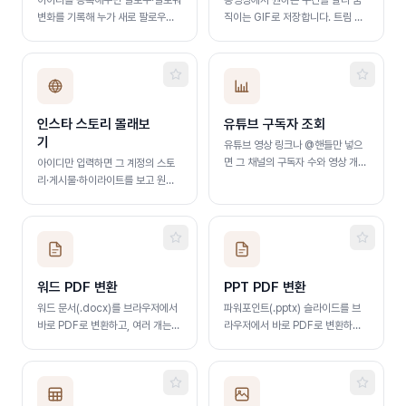
아이디를 등록해두면 팔로우·팔로워
동영상에서 원하는 구간을 잘라 움
변화를 기록해 누가 새로 팔로우하
직이는 GIF로 저장합니다. 트림 슬
고 누가 언팔했는지 보여줍니다. 인
라이더로 구간을 고르고 FPS·크기
증(파란 배지) 계정은 인스타그램이
를 선택하면 바로 변환됩니다
팔로워 명단을 일부만 공개해 추적
할 수 없습니다.
인스타 스토리 몰래보
유튜브 구독자 조회
기
유튜브 영상 링크나 @핸들만 넣으
면 그 채널의 구독자 수와 영상 개수
아이디만 입력하면 그 계정의 스토
를 바로 확인합니다
리·게시물·하이라이트를 보고 원본
화질로 내려받습니다.
워드 PDF 변환
PPT PDF 변환
워드 문서(.docx)를 브라우저에서
파워포인트(.pptx) 슬라이드를 브
바로 PDF로 변환하고, 여러 개는
라우저에서 바로 PDF로 변환하고,
한 번에 ZIP으로 저장합니다.
여러 개는 한 번에 ZIP으로 저장합
니다.