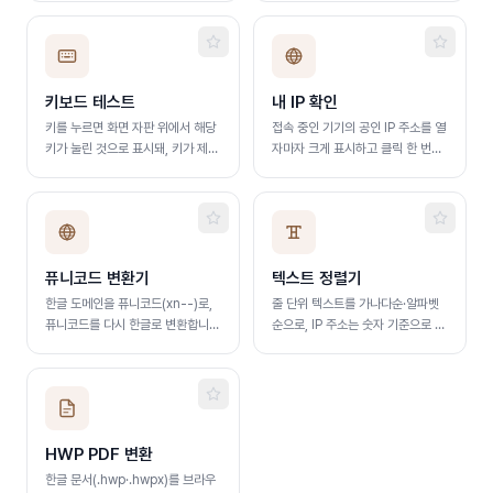
하며, 여러 장 일괄 처리와
ZIP 저장을 지원하며 서버 업로드
PNG·JPG·WebP 저장을 지원합니
없이 브라우저에서 처리됩니다
다. 서버 업로드 없이 브라우저에서
처리됩니다
키보드 테스트
내 IP 확인
키를 누르면 화면 자판 위에서 해당
접속 중인 기기의 공인 IP 주소를 열
키가 눌린 것으로 표시돼, 키가 제대
자마자 크게 표시하고 클릭 한 번으
로 동작하는지 한눈에 확인합니다.
로 복사합니다
event.key·code·keyCode 값
도 함께 표시
퓨니코드 변환기
텍스트 정렬기
한글 도메인을 퓨니코드(xn--)로,
줄 단위 텍스트를 가나다순·알파벳
퓨니코드를 다시 한글로 변환합니
순으로, IP 주소는 숫자 기준으로 정
다. 입력하면 방향을 자동 감지해 바
렬합니다. 중복 줄 제거와 공백 정리
로 변환
지원
HWP PDF 변환
한글 문서(.hwp·.hwpx)를 브라우