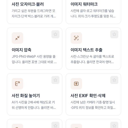
사진 모자이크·블러
이미지 워터마크
가리고 싶은 부분을 드래그하면 모
사진에 글자·로고 워터마크를 넣습
자이크·단색 박스·블러로 가려 개인
니다. 위치·크기·투명도를 맞춘 뒤
정보를 지웁니다. 서버 업로드 없이
여러 장에 한 번에 적용해 저장합니
브라우저에서 처리됩니다
다
이미지 압축
이미지 텍스트 추출
JPG·PNG·WebP 사진 용량을 줄
사진·스크린샷 속 글자를 텍스트로
입니다. 올리면 포맷 그대로 바로 압
추출합니다. 올리면 한국어·영어를
축되고, 여러 장 일괄 처리와 목표
동시에 인식하고, 여러 장 일괄 처리
용량 지정을 지원합니다. 서버 업로
와 붙여넣기(Ctrl+V) 업로드를 지
드 없이 브라우저에서 처리됩니다
원합니다
사진 화질 높이기
사진 EXIF 확인·삭제
AI가 사진을 2배·4배 해상도로 키
사진에 남은 카메라 기종·촬영 일시
워 선명하게 만듭니다. 올리면 바로
·GPS 위치 정보를 확인하고 화질
처리되고 원본과 슬라이더로 비교할
그대로 일괄 삭제합니다. 여러 장
수 있습니다. 서버 업로드 없이 브라
ZIP 저장을 지원하며 서버 업로드
우저에서 처리됩니다
없이 브라우저에서 처리됩니다