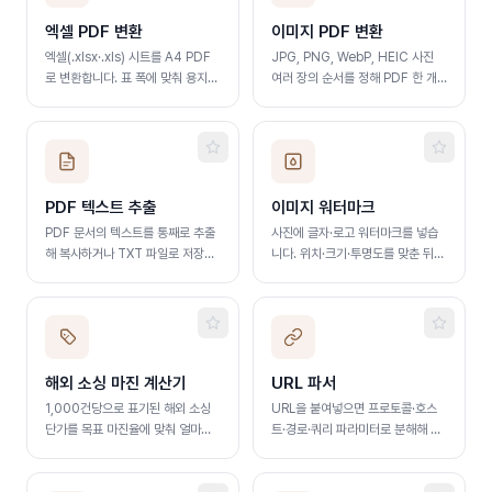
엑셀 PDF 변환
이미지 PDF 변환
엑셀(.xlsx·.xls) 시트를 A4 PDF
JPG, PNG, WebP, HEIC 사진
로 변환합니다. 표 폭에 맞춰 용지
여러 장의 순서를 정해 PDF 한 개
방향을 자동으로 정합니다.
로 묶습니다.
PDF 텍스트 추출
이미지 워터마크
PDF 문서의 텍스트를 통째로 추출
사진에 글자·로고 워터마크를 넣습
해 복사하거나 TXT 파일로 저장합
니다. 위치·크기·투명도를 맞춘 뒤
니다.
여러 장에 한 번에 적용해 저장합니
다
해외 소싱 마진 계산기
URL 파서
1,000건당으로 표기된 해외 소싱
URL을 붙여넣으면 프로토콜·호스
단가를 목표 마진율에 맞춰 얼마에
트·경로·쿼리 파라미터로 분해해 표
사야 하는지 역산합니다
로 보여줍니다. 인코딩된 파라미터
값 자동 디코딩