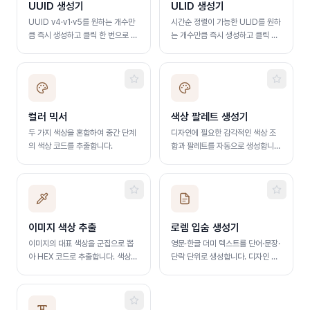
UUID 생성기
ULID 생성기
UUID v4·v1·v5를 원하는 개수만
시간순 정렬이 가능한 ULID를 원하
큼 즉시 생성하고 클릭 한 번으로 복
는 개수만큼 즉시 생성하고 클릭 한
사합니다
번으로 복사합니다
컬러 믹서
색상 팔레트 생성기
두 가지 색상을 혼합하여 중간 단계
디자인에 필요한 감각적인 색상 조
의 색상 코드를 추출합니다.
합과 팔레트를 자동으로 생성합니
다.
이미지 색상 추출
로렘 입숨 생성기
이미지의 대표 색상을 군집으로 뽑
영문·한글 더미 텍스트를 단어·문장·
아 HEX 코드로 추출합니다. 색상을
단락 단위로 생성합니다. 디자인 시
클릭하면 그 색이 쓰인 영역을 이미
안 및 레이아웃 테스트에 활용
지에서 바로 보여줍니다.