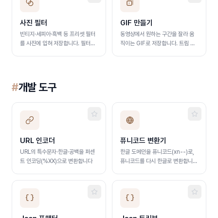
사진 필터
GIF 만들기
빈티지·세피아·흑백 등 프리셋 필터
동영상에서 원하는 구간을 잘라 움
를 사진에 입혀 저장합니다. 필터를
직이는 GIF로 저장합니다. 트림 슬
고르면 바로 미리보고 강도를 조절
라이더로 구간을 고르고 FPS·크기
하며, 여러 장 일괄 처리와
를 선택하면 바로 변환됩니다
PNG·JPG·WebP 저장을 지원합니
다. 서버 업로드 없이 브라우저에서
#
개발 도구
처리됩니다
URL 인코더
퓨니코드 변환기
URL의 특수문자·한글·공백을 퍼센
한글 도메인을 퓨니코드(xn--)로,
트 인코딩(%XX)으로 변환합니다
퓨니코드를 다시 한글로 변환합니
다. 입력하면 방향을 자동 감지해 바
로 변환