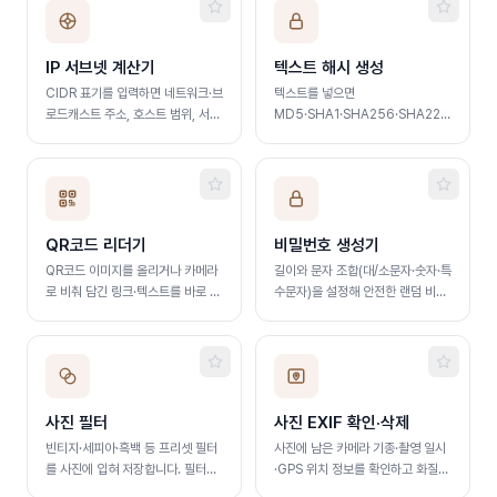
IP 서브넷 계산기
텍스트 해시 생성
CIDR 표기를 입력하면 네트워크·브
텍스트를 넣으면
로드캐스트 주소, 호스트 범위, 서브
MD5·SHA1·SHA256·SHA224·SHA51
넷 마스크를 즉시 계산합니다
해시를 한 번에 만들어 줍니다.
Hex·Base64·Binary 출력
QR코드 리더기
비밀번호 생성기
QR코드 이미지를 올리거나 카메라
길이와 문자 조합(대/소문자·숫자·특
로 비춰 담긴 링크·텍스트를 바로 읽
수문자)을 설정해 안전한 랜덤 비밀
어냅니다. 여러 장 한 번에 인식
번호를 즉시 생성합니다
사진 필터
사진 EXIF 확인·삭제
빈티지·세피아·흑백 등 프리셋 필터
사진에 남은 카메라 기종·촬영 일시
를 사진에 입혀 저장합니다. 필터를
·GPS 위치 정보를 확인하고 화질
고르면 바로 미리보고 강도를 조절
그대로 일괄 삭제합니다. 여러 장