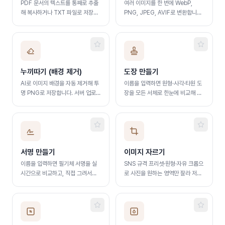
PDF 문서의 텍스트를 통째로 추출
여러 이미지를 한 번에 WebP,
해 복사하거나 TXT 파일로 저장합
PNG, JPEG, AVIF로 변환합니다.
니다.
아이폰 HEIC 사진 입력도 지원합니
다
누끼따기 (배경 제거)
도장 만들기
AI로 이미지 배경을 자동 제거해 투
이름을 입력하면 원형·사각·타원 도
명 PNG로 저장합니다. 서버 업로드
장을 모든 서체로 한눈에 비교해 투
없이 브라우저에서 처리됩니다
명 PNG로 저장합니다. 100% 브
라우저에서 처리됩니다
서명 만들기
이미지 자르기
이름을 입력하면 필기체 서명을 실
SNS 규격 프리셋·원형·자유 크롭으
시간으로 비교하고, 직접 그려서도
로 사진을 원하는 영역만 잘라 저장
만들 수 있습니다. 투명 PNG로 저
합니다. 서버 업로드 없이 브라우저
장되며 100% 브라우저에서 처리
에서 처리됩니다
됩니다