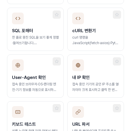
DTO 클래스로 변환합니다. 양쪽
편집 시 실시간 양방향 동기화
SQL 포매터
cURL 변환기
한 줄로 뭉친 SQL을 보기 좋게 정렬
curl 명령을
·들여쓰기합니다.
JavaScript(fetch·axios)·Python·Node
MySQL·PostgreSQL·Oracle 등
HTTP 요청 코드로 변환합니다
방언 지원
User-Agent 확인
내 IP 확인
접속 중인 브라우저·OS·렌더링 엔
접속 중인 기기의 공인 IP 주소를 열
진·기기 정보를 자동으로 표시하고,
자마자 크게 표시하고 클릭 한 번으
붙여넣은 User-Agent 문자열도
로 복사합니다
분석합니다
키보드 테스트
URL 파서