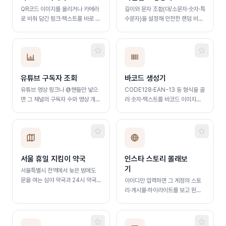
QR코드 이미지를 올리거나 카메라
길이와 문자 조합(대/소문자·숫자·특
로 비춰 담긴 링크·텍스트를 바로 읽
수문자)을 설정해 안전한 랜덤 비밀
어냅니다. 여러 장 한 번에 인식
번호를 즉시 생성합니다
유튜브 구독자 조회
바코드 생성기
유튜브 영상 링크나 @핸들만 넣으
CODE128·EAN-13 등 형식을 골
면 그 채널의 구독자 수와 영상 개수
라 숫자·텍스트를 바코드 이미지로
를 바로 확인합니다
만들고 PNG로 저장합니다
서울 휴일 지킴이 약국
인스타 스토리 몰래보
기
서울특별시 전역에서 늦은 밤에도
문을 여는 심야 약국과 24시 약국을
아이디만 입력하면 그 계정의 스토
지도에서 빠르게 찾습니다.
리·게시물·하이라이트를 보고 원본
화질로 내려받습니다.