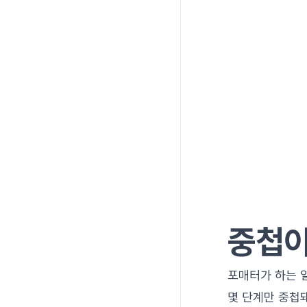
중첩이
포매터가 하는 
몇 단계만 중첩