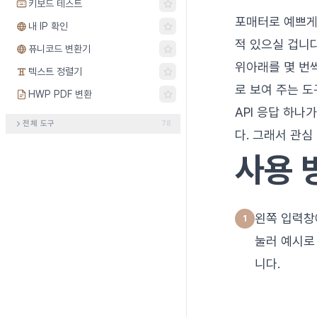
키보드 테스트
포매터로 예쁘게 
내 IP 확인
적 있으실 겁니다
퓨니코드 변환기
위아래를 몇 번씩
텍스트 정렬기
로 보여 주는 도
HWP PDF 변환
API 응답 하나
전체 도구
78
다. 그래서 관심
사용 
왼쪽 입력창
눌러 예시로
니다.