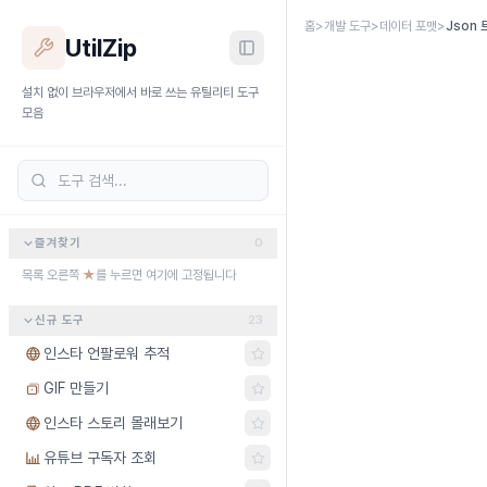
본문 바로가기
홈
>
개발 도구
>
데이터 포맷
>
Json
UtilZip
설치 없이 브라우저에서 바로 쓰는 유틸리티 도구
모음
즐겨찾기
0
목록 오른쪽
★
를 누르면 여기에 고정됩니다
신규 도구
23
인스타 언팔로워 추적
GIF 만들기
인스타 스토리 몰래보기
유튜브 구독자 조회