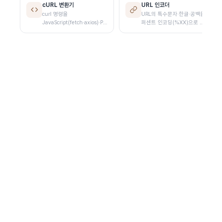
cURL 변환기
URL 인코더
curl 명령을
URL의 특수문자·한글·공백을
JavaScript(fetch·axios)·Python·Node.js·Go
퍼센트 인코딩(%XX)으로 변
HTTP 요청 코드로 변환합니
환합니다
다