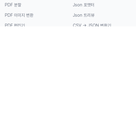
PDF 분할
Json 포맷터
PDF 이미지 변환
Json 트리뷰
PDF 편집기
CSV → JSON 변환기
엑셀 뷰어
JWT 디코더
기타
헌옷 수거함 지도
QR코드 생성기
QR코드 리더기
비밀번호 생성기
유튜브 구독자 조회
바코드 생성기