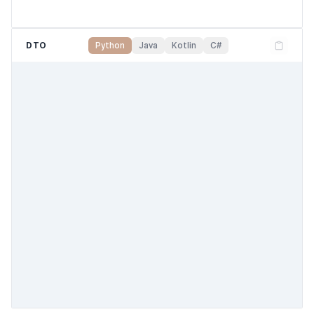
DTO
Python
Java
Kotlin
C#