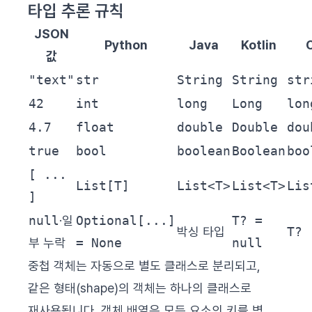
타입 추론 규칙
JSON
Python
Java
Kotlin
값
"text"
str
String
String
str
42
int
long
Long
lon
4.7
float
double
Double
dou
true
bool
boolean
Boolean
boo
[ ...
List[T]
List<T>
List<T>
Lis
]
null
·일
Optional[...]
T? =
박싱 타입
T?
부 누락
= None
null
중첩 객체는 자동으로 별도 클래스로 분리되고,
같은 형태(shape)의 객체는 하나의 클래스로
재사용됩니다. 객체 배열은 모든 요소의 키를 병