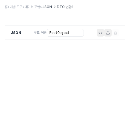
본문 바로가기
홈
>
개발 도구
>
데이터 포맷
>
JSON → DTO 변환기
JSON
루트 이름