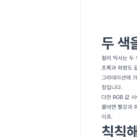
두 색
컬러 믹서는 두
초록과 파랑도 
그라데이션에 가
징입니다.
다만 RGB 값 
를테면 빨강과 
이죠.
칙칙해