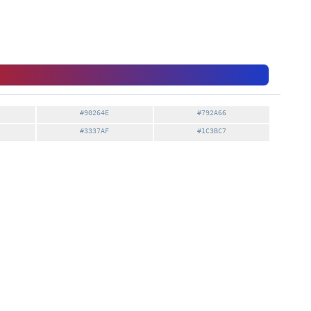
#90264E
#792A66
#3337AF
#1C3BC7