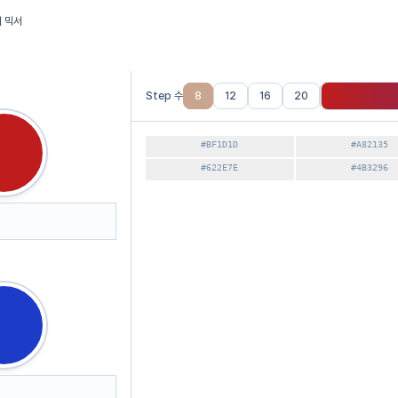
 믹서
Step 수
8
12
16
20
#BF1D1D
#A82135
#622E7E
#4B3296