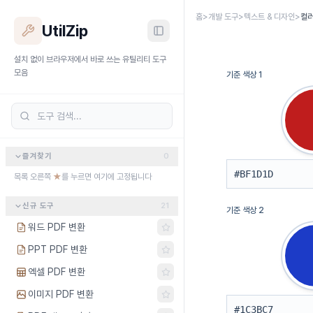
본문 바로가기
홈
>
개발 도구
>
텍스트 & 디자인
>
컬러
UtilZip
설치 없이 브라우저에서 바로 쓰는 유틸리티 도구
모음
기준 색상 1
즐겨찾기
0
목록 오른쪽
★
를 누르면 여기에 고정됩니다
신규 도구
21
기준 색상 2
워드 PDF 변환
PPT PDF 변환
엑셀 PDF 변환
이미지 PDF 변환