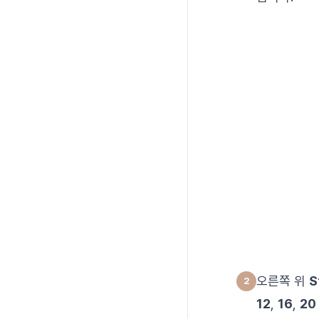
오른쪽 위
S
12
,
16
,
20