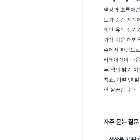
빨강과 초록처럼 
도가 중간 지점
데만 유독 생기가
가장 쉬운 해법
주에서 파랑으로 
라데이션이 나옵니
두 색의 밝기 차
치죠. 이럴 땐 
씬 깔끔합니다.
자주 묻는 질문
색상을 20단