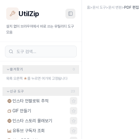
본문 바로가기
홈
>
문서 도구
>
문서 변환
>
PDF 편
UtilZip
설치 없이 브라우저에서 바로 쓰는 유틸리티 도구
모음
즐겨찾기
0
목록 오른쪽
★
를 누르면 여기에 고정됩니다
신규 도구
23
인스타 언팔로워 추적
GIF 만들기
인스타 스토리 몰래보기
유튜브 구독자 조회