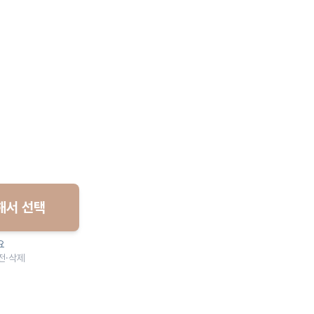
해서 선택
요
전·삭제