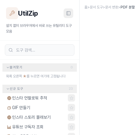
본문 바로가기
홈
>
문서 도구
>
문서 변환
>
PDF 분할
UtilZip
설치 없이 브라우저에서 바로 쓰는 유틸리티 도구
모음
즐겨찾기
0
목록 오른쪽
★
를 누르면 여기에 고정됩니다
신규 도구
23
인스타 언팔로워 추적
GIF 만들기
인스타 스토리 몰래보기
유튜브 구독자 조회